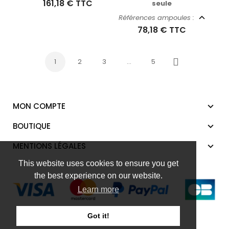
161,18 €
TTC
seule
Références ampoules :
78,18 €
TTC
1
2
3
…
5
Suivant
MON COMPTE
BOUTIQUE
MENTIONS LÉGALES
This website uses cookies to ensure you get
the best experience on our website.
Learn more
Got it!