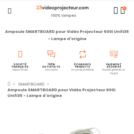
0
100% lampes
Ampoule SMARTBOARD pour Vidéo Projecteur 600i Unifi35
- Lampe d'origine
SOCIÉTÉ
100%
ÉCHANGES
PAIEMENT
FRANÇAISE
SATISFAITS
PRODUITS
SÉCURISÉ
Depuis 20 ans
Avis clients
En cas de problème
Société générale ou
Paypal
SMARTBOARD
Ampoule SMARTBOARD pour Vidéo Projecteur 600i
Unifi35 - Lampe d'origine