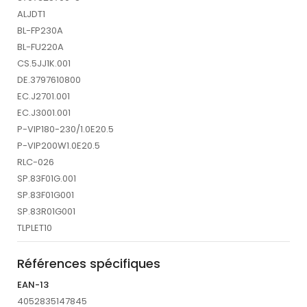
ALJDT1
BL-FP230A
BL-FU220A
CS.5JJ1K.001
DE.3797610800
EC.J2701.001
EC.J3001.001
P-VIP180-230/1.0E20.5
P-VIP200W1.0E20.5
RLC-026
SP.83F01G.001
SP.83F01G001
SP.83R01G001
TLPLET10
Références spécifiques
EAN-13
4052835147845