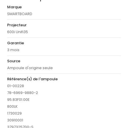
Marque
SMARTBOARD
Projecteur
600i Unifi35
Garantie
3 mois
Source
Ampoule d'origine seule
Référence(s) de l'ampoule
01-00228
78-6969-9880-2
95.83F01.00E
800LK
1730029
30910001
3797325700-S