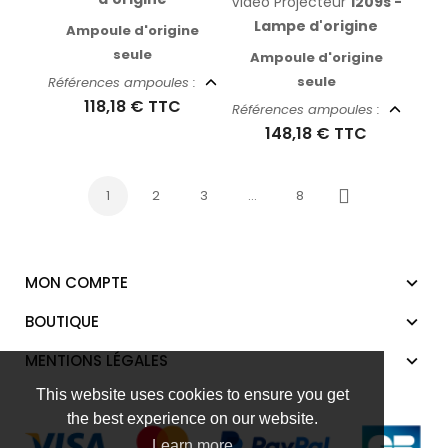
Vidéo Projecteur
1209s -
Lampe d'origine
Ampoule d'origine
seule
Ampoule d'origine
seule
Références ampoules :
118,18 €
TTC
Références ampoules :
148,18 €
TTC
1
2
3
…
8
Suivant
MON COMPTE
BOUTIQUE
MENTIONS LÉGALES
This website uses cookies to ensure you get
the best experience on our website.
Learn more