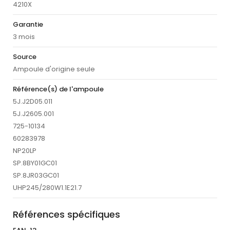
4210X
Garantie
3 mois
Source
Ampoule d'origine seule
Référence(s) de l'ampoule
5J.J2D05.011
5J.J2605.001
725-10134
60283978
NP20LP
SP.8BY01GC01
SP.8JR03GC01
UHP245/280W1.1E21.7
Références spécifiques