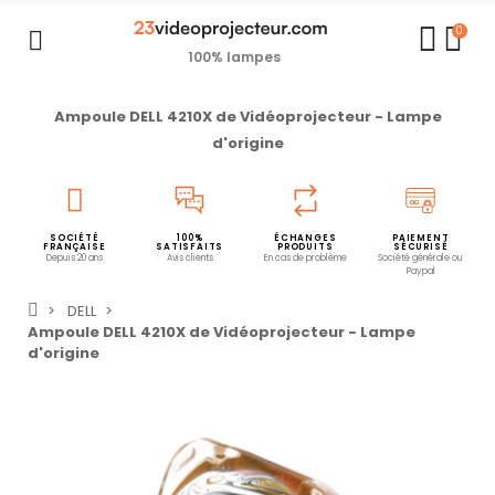
0
100% lampes
Ampoule DELL 4210X de Vidéoprojecteur - Lampe
d'origine
SOCIÉTÉ
100%
ÉCHANGES
PAIEMENT
FRANÇAISE
SATISFAITS
PRODUITS
SÉCURISÉ
Depuis 20 ans
Avis clients
En cas de problème
Société générale ou
Paypal
DELL
Ampoule DELL 4210X de Vidéoprojecteur - Lampe
d'origine