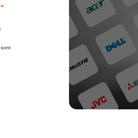
.
t
 sont