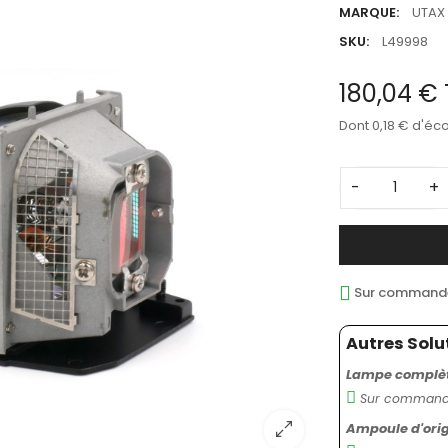
MARQUE:
UTAX
SKU:
L49998
180,04 €
Dont 0,18 € d'éc
-
+
Sur commande 
Autres Solu
Lampe complète
Sur commande
Ampoule d'orig