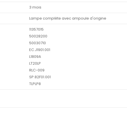
3 mois
Lampe complète avec ampoule d'origine
11357015
50028200
50030710
EC.J1901.001
L1809A
LT20LP
RLC-009
SP.82F01.001
TLPLP8