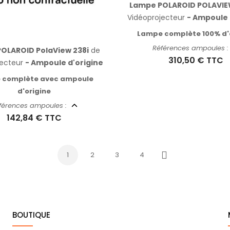
Lampe POLAROID POLAVIE
Vidéoprojecteur
- Ampoule 
Lampe complète 100% d'
Références ampoules 
OLAROID PolaView 238i
de
310,50 €
TTC
jecteur
- Ampoule d'origine
 complète avec ampoule
d'origine
férences ampoules :
142,84 €
TTC
1
2
3
4
Suivant
BOUTIQUE