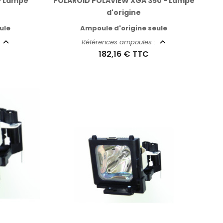
- Lampe
POLAROID POLAVIEW XGA 350 - Lampe
d'origine
ule
Ampoule d'origine seule
:
Références ampoules :
182,16 €
TTC