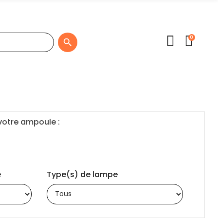
0

 votre ampoule :
e
Type(s) de lampe