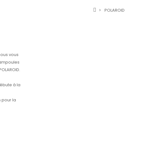
POLAROID
Nous vous
'ampoules
POLAROID.
ébute à la
 pour la