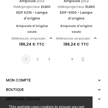
Ampoule
pour
Ampoule
pour
Vidéoprojecteur
ELMO
Vidéoprojecteur
ELMO
EDP X210 - Lampe
EDP-S100 - Lampe
d'origine
d'origine
Ampoule d'origine
Ampoule d'origine
seule
seule
Références ampoules :
Références ampoules :
186,24 €
TTC
186,24 €
TTC
1
2
3
…
6
Suivant
MON COMPTE
BOUTIQUE
MENTIONS LÉGALES
This website uses cookies to ensure you get