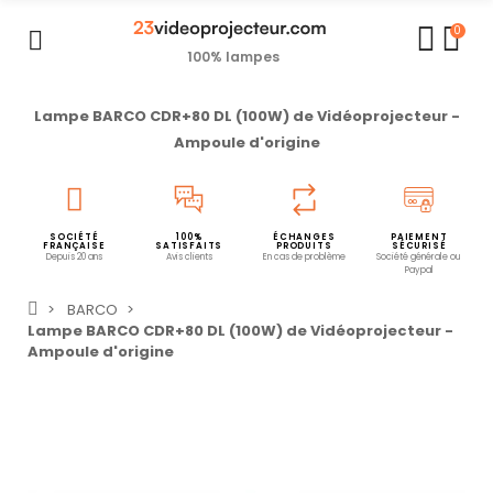
0
100% lampes
Lampe BARCO CDR+80 DL (100W) de Vidéoprojecteur -
Ampoule d'origine
SOCIÉTÉ
100%
ÉCHANGES
PAIEMENT
FRANÇAISE
SATISFAITS
PRODUITS
SÉCURISÉ
Depuis 20 ans
Avis clients
En cas de problème
Société générale ou
Paypal
BARCO
Lampe BARCO CDR+80 DL (100W) de Vidéoprojecteur -
Ampoule d'origine