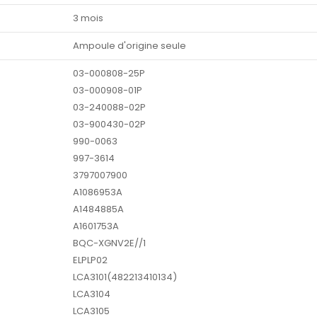
3 mois
Ampoule d'origine seule
03-000808-25P
03-000908-01P
03-240088-02P
03-900430-02P
990-0063
997-3614
3797007900
A1086953A
A1484885A
A1601753A
BQC-XGNV2E//1
ELPLP02
LCA3101(482213410134)
LCA3104
LCA3105