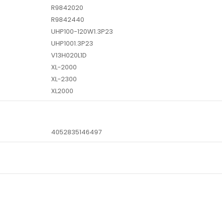
R9842020
R9842440
UHP100-120W1.3P23
UHP1001.3P23
V13H020L1D
XL-2000
XL-2300
XL2000
4052835146497