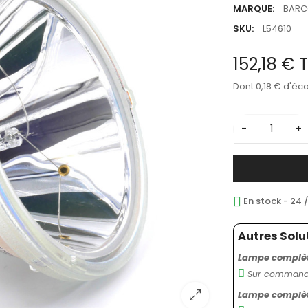
MARQUE:
BAR
SKU:
L54610
152,18 €
Dont 0,18 € d'éc
-
+
En stock - 24 
Autres Solu
Lampe complète
Sur commande
Lampe complète