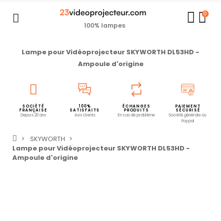
0
100% lampes
Lampe pour Vidéoprojecteur SKYWORTH DL53HD -
Ampoule d'origine
SOCIÉTÉ
100%
ÉCHANGES
PAIEMENT
FRANÇAISE
SATISFAITS
PRODUITS
SÉCURISÉ
Depuis 20 ans
Avis clients
En cas de problème
Société générale ou
Paypal
SKYWORTH
Lampe pour Vidéoprojecteur SKYWORTH DL53HD -
Ampoule d'origine