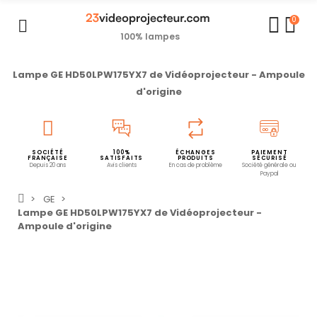
0
100% lampes
Lampe GE HD50LPW175YX7 de Vidéoprojecteur - Ampoule
d'origine
SOCIÉTÉ
100%
ÉCHANGES
PAIEMENT
FRANÇAISE
SATISFAITS
PRODUITS
SÉCURISÉ
Depuis 20 ans
Avis clients
En cas de problème
Société générale ou
Paypal
GE
Lampe GE HD50LPW175YX7 de Vidéoprojecteur -
Ampoule d'origine