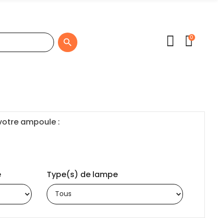
0

 votre ampoule :
e
Type(s) de lampe