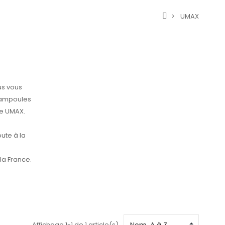
UMAX
s vous
'ampoules
ue UMAX.
ute à la
la France.
Affichage 1-1 de 1 article(s)