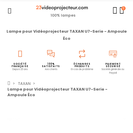
0
100% lampes
Lampe pour Vidéoprojecteur TAXAN U7-Serie - Ampoule
Éco
SOCIÉTÉ
100%
ÉCHANGES
PAIEMENT
FRANÇAISE
SATISFAITS
PRODUITS
SÉCURISÉ
Depuis 20 ans
Avis clients
En cas de problème
Société générale ou
Paypal
TAXAN
Lampe pour Vidéoprojecteur TAXAN U7-Serie -
Ampoule Éco