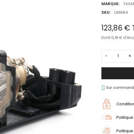
MARQUE:
TAXA
SKU:
L99684
123,86 €
Dont 0,18 € d'éc
-
+
Sur commande 
Conditio
Politique
Politique