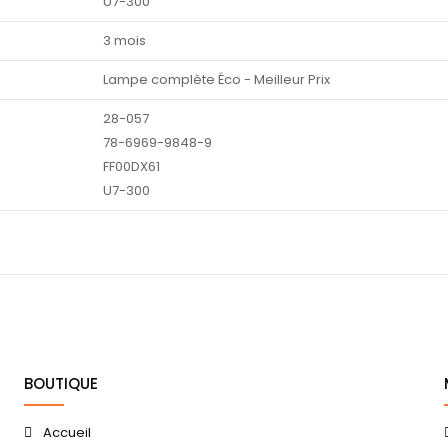
U7-300
3 mois
Lampe complète Éco - Meilleur Prix
28-057
78-6969-9848-9
FF00DX61
U7-300
BOUTIQUE
Accueil