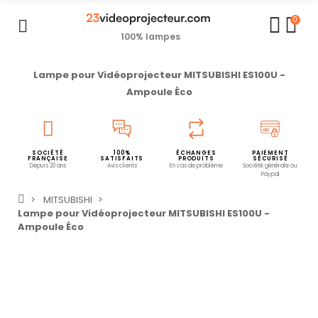
0
100% lampes
Lampe pour Vidéoprojecteur MITSUBISHI ES100U -
Ampoule Éco
SOCIÉTÉ
100%
ÉCHANGES
PAIEMENT
FRANÇAISE
SATISFAITS
PRODUITS
SÉCURISÉ
Depuis 20 ans
Avis clients
En cas de problème
Société générale ou
Paypal
MITSUBISHI
Lampe pour Vidéoprojecteur MITSUBISHI ES100U -
Ampoule Éco