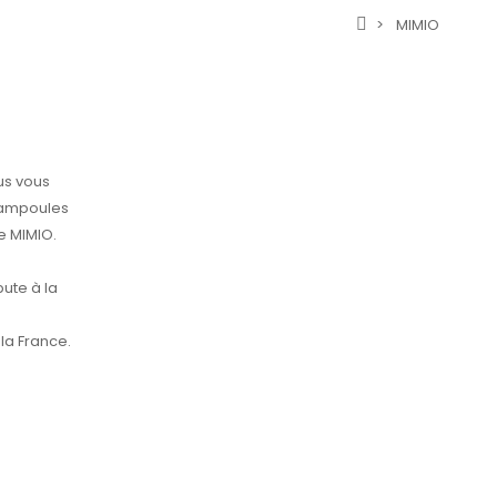
MIMIO
us vous
'ampoules
e MIMIO.
ute à la
la France.