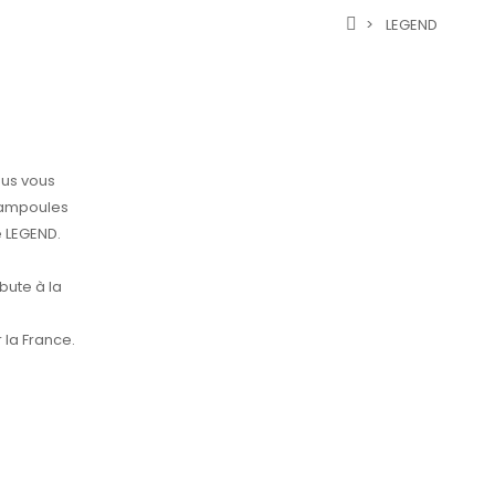
LEGEND
us vous
'ampoules
 LEGEND.
bute à la
 la France.