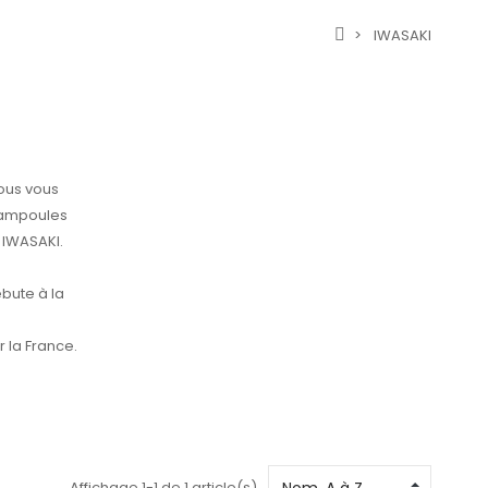
IWASAKI
ous vous
'ampoules
 IWASAKI.
bute à la
 la France.
Affichage 1-1 de 1 article(s)