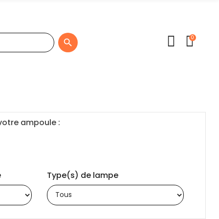
0

 votre ampoule :
e
Type(s) de lampe