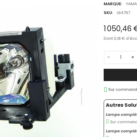
MARQUE:
YAMA
SKU:
L64767
1 050,46
Dont 0,18 € d'éc
-
+
Sur commande 
Autres Solu
Lampe complète
Sur commande
Lampe complète