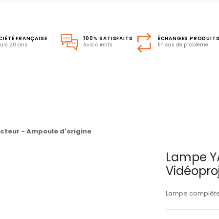
CIÉTÉ FRANÇAISE
100% SATISFAITS
ÉCHANGES PRODUIT
uis 20 ans
Avis clients
En cas de problème
teur - Ampoule d'origine
Lampe Y
Vidéopro
Lampe complète 