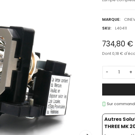
MARQUE:
CINE
SKU:
L40411
734,80 €
Dont 0,18 € d'éc
-
+
Sur commande 
Autres Sol
THREE MK 201