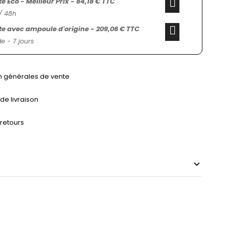
 Éco - Meilleur Prix - 84,18 € TTC
/ 48h
 avec ampoule d'origine - 209,06 € TTC
 - 7 jours
n générales de vente
 de livraison
 retours