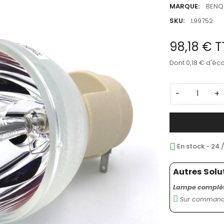
MARQUE:
BENQ
SKU:
L99752
98,18 €
T
Dont 0,18 € d'éc
-
+
En stock - 24 
Autres Solu
Lampe complète
Sur commande