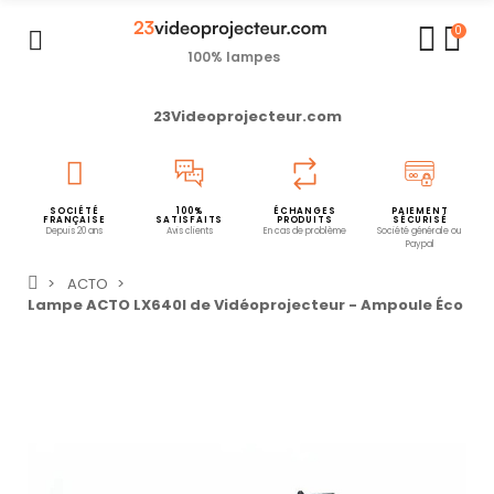
0
100% lampes
23Videoprojecteur.com
SOCIÉTÉ
100%
ÉCHANGES
PAIEMENT
FRANÇAISE
SATISFAITS
PRODUITS
SÉCURISÉ
Depuis 20 ans
Avis clients
En cas de problème
Société générale ou
Paypal
ACTO
Lampe ACTO LX640I de Vidéoprojecteur - Ampoule Éco