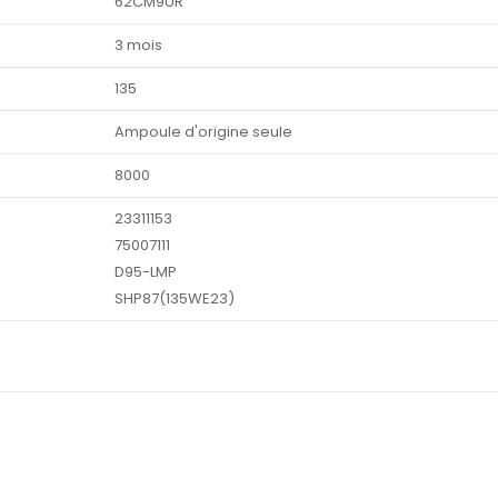
62CM9UR
3 mois
135
Ampoule d'origine seule
8000
23311153
75007111
D95-LMP
SHP87(135WE23)