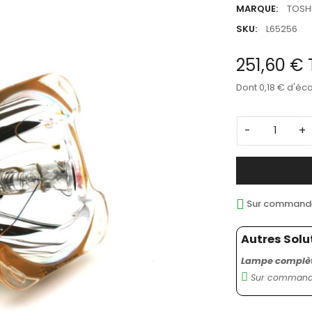
MARQUE:
TOSH
SKU:
L65256
251,60 €
Dont 0,18 € d'éc
-
+
Sur commande 
Autres Solu
Lampe complète
Sur commande