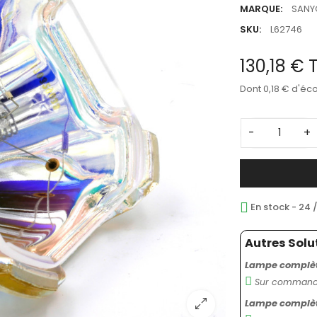
MARQUE:
SANY
SKU:
L62746
130,18 €
Dont 0,18 € d'éc
-
+
En stock - 24 
Autres Solu
Lampe complète
Sur commande
Lampe complète