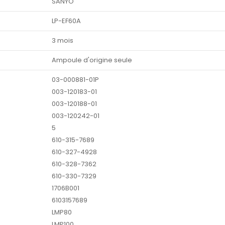
SANYO
LP-EF60A
3 mois
Ampoule d'origine seule
03-000881-01P
003-120183-01
003-120188-01
003-120242-01
5
610-315-7689
610-327-4928
610-328-7362
610-330-7329
1706B001
6103157689
LMP80
LMP100