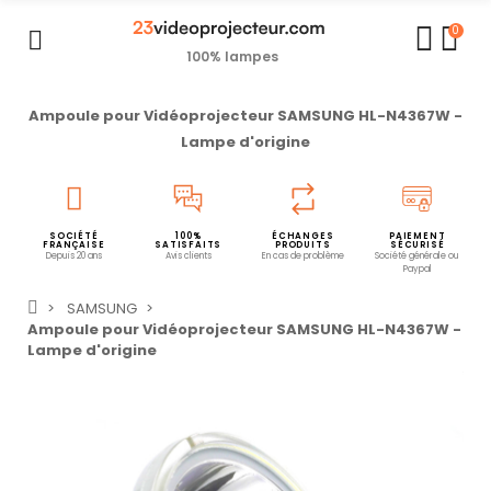
0
100% lampes
Ampoule pour Vidéoprojecteur SAMSUNG HL-N4367W -
Lampe d'origine
SOCIÉTÉ
100%
ÉCHANGES
PAIEMENT
FRANÇAISE
SATISFAITS
PRODUITS
SÉCURISÉ
Depuis 20 ans
Avis clients
En cas de problème
Société générale ou
Paypal
SAMSUNG
Ampoule pour Vidéoprojecteur SAMSUNG HL-N4367W -
Lampe d'origine