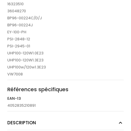
16323510
36048270
BP96-00224C/D/J
BP96-00224J
EY-100-PH
PSI-2848-12
PSI-2945-01
UHP100-120W1.0E23
UHP100-120W1.3E23
UHP100w/120w1.3E23
VW7008
Références spécifiques
EAN-13
4052835210891
DESCRIPTION