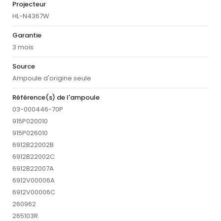
Projecteur
HL-N4367W
Garantie
3 mois
Source
Ampoule d'origine seule
Référence(s) de l'ampoule
03-000446-70P
915P020010
915P026010
6912B22002B
6912B22002C
6912B22007A
6912V00006A
6912V00006C
260962
265103R