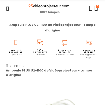
0
100% lampes
Ampoule PLUS U2-1100 de Vidéoprojecteur - Lampe
d'origine
SOCIÉTÉ
100%
ÉCHANGES
PAIEMENT
FRANÇAISE
SATISFAITS
PRODUITS
SÉCURISÉ
Depuis 20 ans
Avis clients
En cas de problème
Société générale ou
Paypal
PLUS
Ampoule PLUS U2-1100 de Vidéoprojecteur - Lampe
d'origine