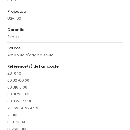
PLUS
Projecteur
U2-1100
Garantie
3 mois
Source
Ampoule d'origine seule
Référence(s) de l'ampoule
28-640
60.J0706.001
60.J1610.001
60.J1720.001
60.J3207.CB1
78-6969-9297-9
76305
BL-FP150A
EP7630BLK