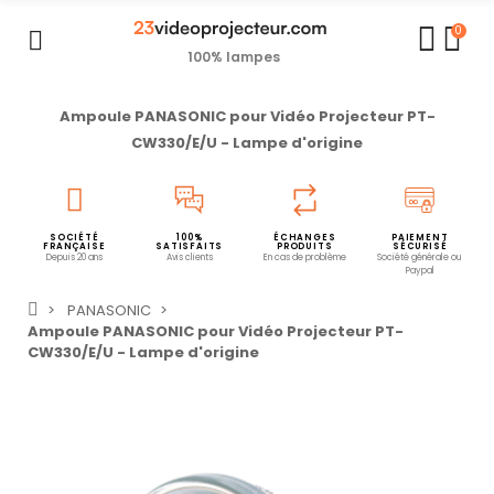
0
100% lampes
Ampoule PANASONIC pour Vidéo Projecteur PT-
CW330/E/U - Lampe d'origine
SOCIÉTÉ
100%
ÉCHANGES
PAIEMENT
FRANÇAISE
SATISFAITS
PRODUITS
SÉCURISÉ
Depuis 20 ans
Avis clients
En cas de problème
Société générale ou
Paypal
PANASONIC
Ampoule PANASONIC pour Vidéo Projecteur PT-
CW330/E/U - Lampe d'origine