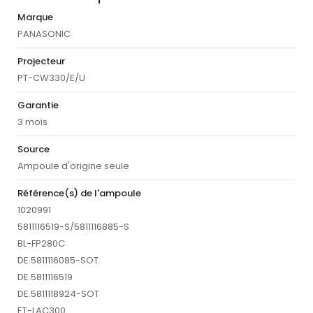
Marque
PANASONIC
Projecteur
PT-CW330/E/U
Garantie
3 mois
Source
Ampoule d'origine seule
Référence(s) de l'ampoule
1020991
5811116519-S/5811116885-S
BL-FP280C
DE.5811116085-SOT
DE.5811116519
DE.5811118924-SOT
ET-LAC300