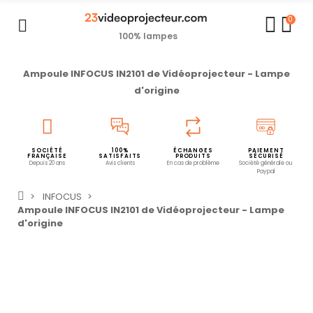
0
100% lampes
Ampoule INFOCUS IN2101 de Vidéoprojecteur - Lampe
d'origine
SOCIÉTÉ
100%
ÉCHANGES
PAIEMENT
FRANÇAISE
SATISFAITS
PRODUITS
SÉCURISÉ
Depuis 20 ans
Avis clients
En cas de problème
Société générale ou
Paypal
INFOCUS
Ampoule INFOCUS IN2101 de Vidéoprojecteur - Lampe
d'origine