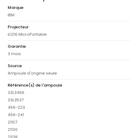
Marque
IBM
Projecteur
iL1210 MicroPortable
Garantie
3 mois
Source
Ampoule d'origine seule
Référence(s) de l'ampoule
33L3456
33L3537
456-223
456-241
21107
21130
21138