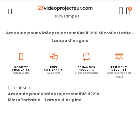
0
100% lampes
Ampoule pour Vidéoprojecteur IBM iL1210 MicroPortable -
Lampe d'origine
SOCIÉTÉ
100%
ÉCHANGES
PAIEMENT
FRANÇAISE
SATISFAITS
PRODUITS
SÉCURISÉ
Depuis 20 ans
Avis clients
En cas de problème
Société générale ou
Paypal
IBM
Ampoule pour Vidéoprojecteur IBM iL1210
MicroPortable - Lampe d'origine