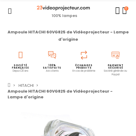
0
100% lampes
Ampoule HITACHI 60VG825 de Vidéoprojecteur - Lampe
d'origine
SOCIÉTÉ
100%
ÉCHANGES
PAIEMENT
FRANÇAISE
SATISFAITS
PRODUITS
SÉCURISÉ
Depuis 20 ans
Avis clients
En cas de problème
Société générale ou
Paypal
HITACHI
Ampoule HITACHI 60VG825 de Vidéoprojecteur -
Lampe d'origine