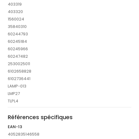
403319
403320
1560024
35840310
60244793
60245184
60245966
60247482
2530025011
6102658828
6102736441
LAMP-013
LMP27
TLPL4
Références spécifiques
EAN-13
4052835146558