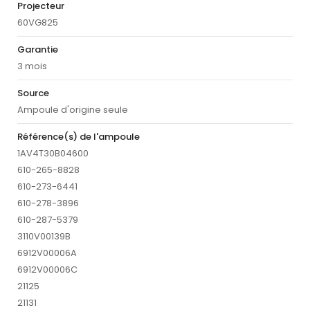
Projecteur
60VG825
Garantie
3 mois
Source
Ampoule d'origine seule
Référence(s) de l'ampoule
1AV4T30B04600
610-265-8828
610-273-6441
610-278-3896
610-287-5379
3110V00139B
6912V00006A
6912V00006C
21125
21131