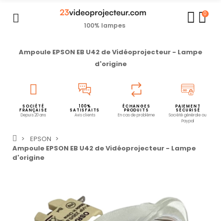
0
100% lampes
Ampoule EPSON EB U42 de Vidéoprojecteur - Lampe
d'origine
SOCIÉTÉ
100%
ÉCHANGES
PAIEMENT
FRANÇAISE
SATISFAITS
PRODUITS
SÉCURISÉ
Depuis 20 ans
Avis clients
En cas de problème
Société générale ou
Paypal
EPSON
Ampoule EPSON EB U42 de Vidéoprojecteur - Lampe
d'origine