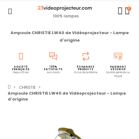
0
100% lampes
Ampoule CHRISTIE LW40 de Vidéoprojecteur - Lampe
d'origine
SOCIÉTÉ
100%
ÉCHANGES
PAIEMENT
FRANÇAISE
SATISFAITS
PRODUITS
SÉCURISÉ
Depuis 20 ans
Avis clients
En cas de problème
Société générale ou
Paypal
CHRISTIE
Ampoule CHRISTIE LW40 de Vidéoprojecteur - Lampe
d'origine