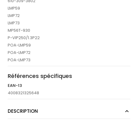
610-309-3802
LMP59
LMP72
LMP73
MP56T-930
P-VIP250/1.3P22
POA-LMP59
POA-LMP72
POA-LMP73
Références spécifiques
EAN-13
4008321325648
DESCRIPTION