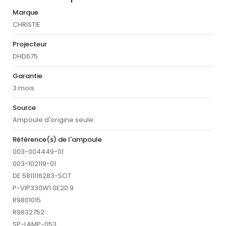
Marque
CHRISTIE
Projecteur
DHD675
Garantie
3 mois
Source
Ampoule d'origine seule
Référence(s) de l'ampoule
003-004449-01
003-102119-01
DE.5811116283-SOT
P-VIP330W1.0E20.9
R9801015
R9832752
SP-LAMP-053