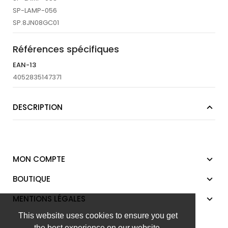
SP-LAMP-056
SP.8JN08GC01
Références spécifiques
EAN-13
4052835147371
DESCRIPTION
MON COMPTE
BOUTIQUE
MENTIONS LÉGALES
This website uses cookies to ensure you get
the best experience on our website.