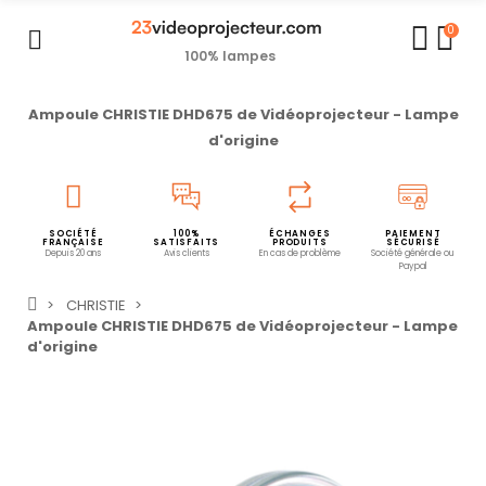
0
100% lampes
Ampoule CHRISTIE DHD675 de Vidéoprojecteur - Lampe
d'origine
SOCIÉTÉ
100%
ÉCHANGES
PAIEMENT
FRANÇAISE
SATISFAITS
PRODUITS
SÉCURISÉ
Depuis 20 ans
Avis clients
En cas de problème
Société générale ou
Paypal
CHRISTIE
Ampoule CHRISTIE DHD675 de Vidéoprojecteur - Lampe
d'origine