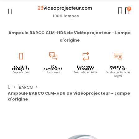
0
100% lampes
Ampoule BARCO CLM-HD6 de Vidéoprojecteur - Lampe
d'origine
SOCIÉTÉ
100%
ÉCHANGES
PAIEMENT
FRANÇAISE
SATISFAITS
PRODUITS
SÉCURISÉ
Depuis 20 ans
Avis clients
En cas de problème
Société générale ou
Paypal
BARCO
Ampoule BARCO CLM-HD6 de Vidéoprojecteur - Lampe
d'origine