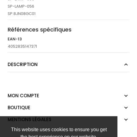
SP-LAMP-056
SP.8JN08GC01
Références spécifiques
EAN-13
4052835147371
DESCRIPTION
MON COMPTE
BOUTIQUE
MENTIONS LÉGALES
This website uses cookies to ensure you get
the best experience on our website.