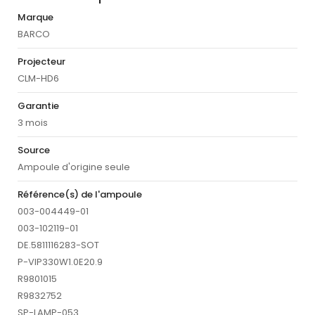
Marque
BARCO
Projecteur
CLM-HD6
Garantie
3 mois
Source
Ampoule d'origine seule
Référence(s) de l'ampoule
003-004449-01
003-102119-01
DE.5811116283-SOT
P-VIP330W1.0E20.9
R9801015
R9832752
SP-LAMP-053