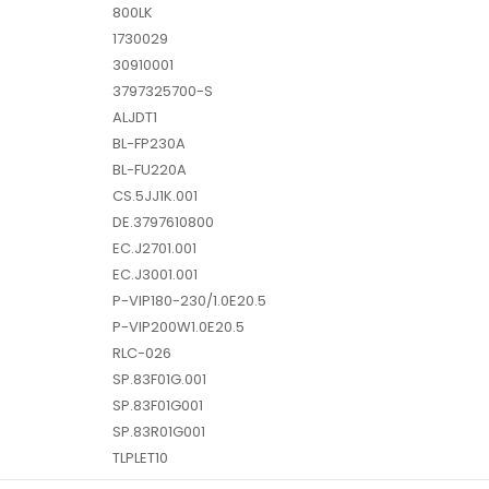
800LK
1730029
30910001
3797325700-S
ALJDT1
BL-FP230A
BL-FU220A
CS.5JJ1K.001
DE.3797610800
EC.J2701.001
EC.J3001.001
P-VIP180-230/1.0E20.5
P-VIP200W1.0E20.5
RLC-026
SP.83F01G.001
SP.83F01G001
SP.83R01G001
TLPLET10