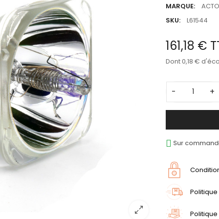
MARQUE:
ACT
SKU:
L61544
161,18 €
T
Dont 0,18 € d'éc
-
+
Sur commande 
Conditio
Politique
Politique