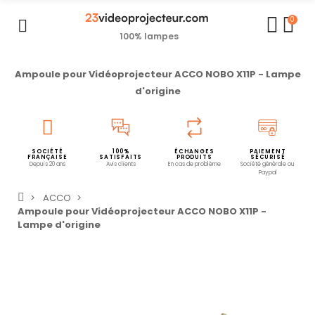
0
100% lampes
Ampoule pour Vidéoprojecteur ACCO NOBO X11P - Lampe
d'origine
SOCIÉTÉ
100%
ÉCHANGES
PAIEMENT
FRANÇAISE
SATISFAITS
PRODUITS
SÉCURISÉ
Depuis 20 ans
Avis clients
En cas de problème
Société générale ou
Paypal
ACCO
Ampoule pour Vidéoprojecteur ACCO NOBO X11P -
Lampe d'origine