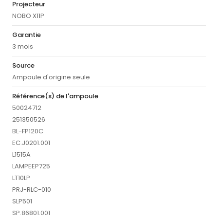
Projecteur
NOBO X11P
Garantie
3 mois
Source
Ampoule d'origine seule
Référence(s) de l'ampoule
50024712
251350526
BL-FP120C
EC.J0201.001
L1515A
LAMPEEP725
LT10LP
PRJ-RLC-010
SLP501
SP.86801.001